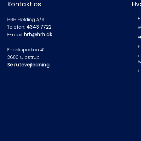
Kontakt os
Hv
HRH Holding A/S
H
Telefon:
4343 7722
V
E-mail:
hrh@hrh.dk
A
H
Fabriksparken 41
2600 Glostrup
H
A
Se rutevejledning
H