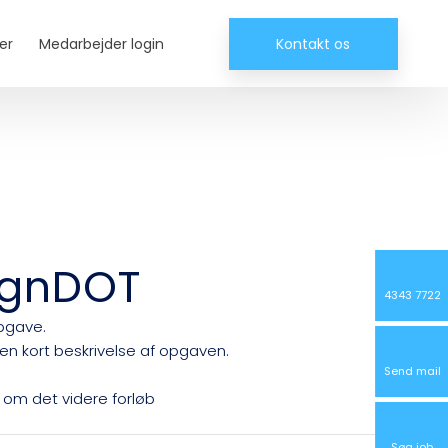
er
Medarbejder login
Kontakt os
ignDOT
4343 7722
 opgave.
 en kort beskrivelse af opgaven.
Send mail
 om det videre forløb​
Søg job