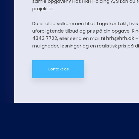
samle opgaven? Hos HRH Holding A/S kan du få
projekter.
Du er altid velkommen til at tage kontakt, hvis
uforpligtende tilbud og pris på din opgave. Rin
4343 7722
, eller send en mail til
hrh@hrh.dk
– 
muligheder, løsninger og en realistisk pris på di
Kontakt os