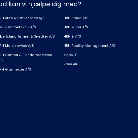
ad kan vi hjælpe dig med?
RH Auto & Dækservice A/S
HRH Smed A/S
VS & Varmeteknik A/S
HRH Murer A/S
lbertslund Tømrer & Snedker A/S
HRH El A/S
RH Malerservice A/S
HRH Facility Management A/S
RH Gartner & Ejendomsservice
signDOT
/S
Ravn Alu
RH Glarmester A/S