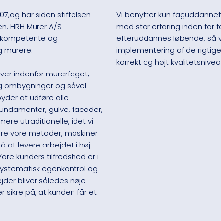
007,og har siden stiftelsen
Vi benytter kun faguddannet
en. HRH Murer A/S
med stor erfaring inden for 
f kompetente og
efteruddannes løbende, så v
 murere.
implementering af de rigtige 
korrekt og højt kvalitetsniveau
aver indenfor murerfaget,
og ombygninger og såvel
byder at udføre alle
fundamenter, gulve, facader,
re utraditionelle, idet vi
ere vore metoder, maskiner
 at levere arbejdet i høj
 Vore kunders tilfredshed er i
 systematisk egenkontrol og
ejder bliver således nøje
r sikre på, at kunden får et