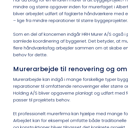
mindre og større opgaver inden for murerfaget i Alber
bliver arbejdet udført af faglærte håndværkere med e
– lige fra mindre reparationer til større byggeprojekter
Som en del af koncernen indgår HRH Murer A/S også i p
samlede koordinering af byggeriet. Det betyder, at mur
flere håndværksfag arbejder sammen om at skabe en ho
behov for dette.
Murerarbejde til renovering og omb
Murerarbejde kan indgå i mange forskellige typer bygg
reparationer til omfattende renoveringer eller større
Holding A/S bliver opgaverne planlagt og udført med fo
passer til projektets behov.
Et professionelt murerfirma kan hjælpe med mange for
Arbejdet kan for eksempel omfatte både traditionelle
og konstruktioner bliver tilpasset det konkrete projekt.