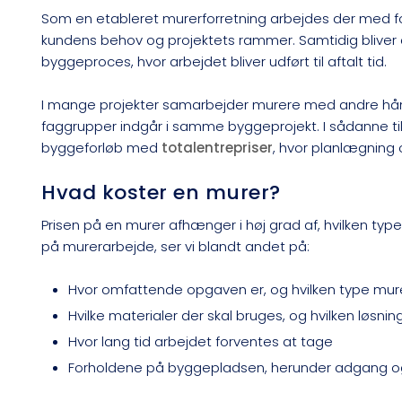
Som en etableret murerforretning arbejdes der med foku
kundens behov og projektets rammer. Samtidig bliver
byggeproces, hvor arbejdet bliver udført til aftalt tid.
I mange projekter samarbejder murere med andre h
faggrupper indgår i samme byggeprojekt. I sådanne ti
byggeforløb med
totalentrepriser
, hvor planlægning 
Hvad koster en murer?
Prisen på en murer afhænger i høj grad af, hvilken typ
på murerarbejde, ser vi blandt andet på:
​Hvor omfattende opgaven er, og hvilken type mur
​Hvilke materialer der skal bruges, og hvilken løsnin
​Hvor lang tid arbejdet forventes at tage
Forholdene på byggepladsen, herunder adgang og