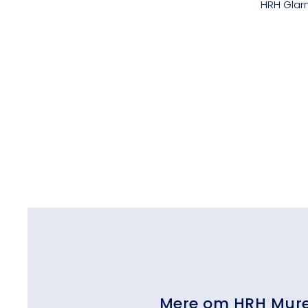
HRH Glar
​Mere om HRH Mur