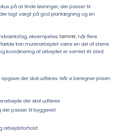
s på at finde løsninger, der passer til
 der lagt vægt på god planlægning og en
åndværksfag, eksempelvis
tømrer
, når flere
lfælde kan murerarbejdet være en del af større
og koordinering af arbejdet er samlet ét sted.
e opgave der skal udføres. Når vi beregner prisen
erarbejde der skal udføres
g der passer til byggeriet
 arbejdsforhold