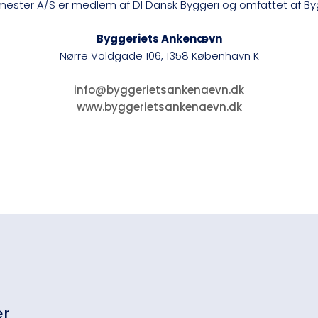
mester A/S er medlem af DI Dansk Byggeri og omfattet af Byg
Byggeriets Ankenævn
Nørre Voldgade 106, 1358 København K
info@byggerietsankenaevn.dk
www.byggerietsankenaevn.dk
er