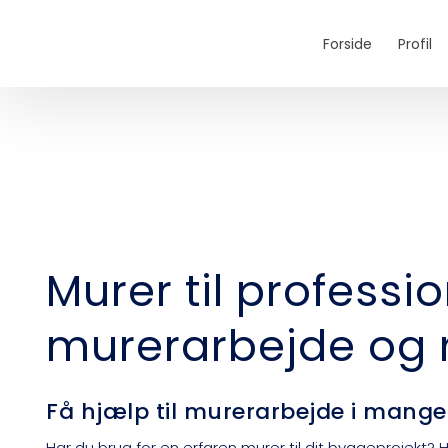
Forside
Profil
​Murer til professio
murerarbejde og 
Få hjælp til murerarbejde i mange
Har du brug for en erfaren murer til dit byggeprojekt? 