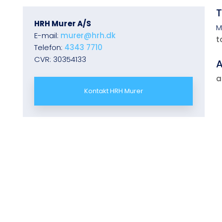
​
HRH Murer A/S
M
E-mail:
murer@hrh.dk
t
Telefon:
4343 7710​
CVR: 30354133
A
a
Kontakt HRH Murer