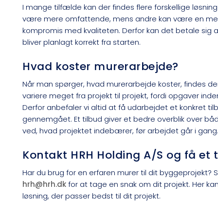
I mange tilfælde kan der findes flere forskellige løs
være mere omfattende, mens andre kan være en mere 
kompromis med kvaliteten. Derfor kan det betale sig at 
bliver planlagt korrekt fra starten.
Hvad koster murerarbejde?
Når man spørger, hvad murerarbejde koster, findes der 
variere meget fra projekt til projekt, fordi opgaver in
Derfor anbefaler vi altid at få udarbejdet et konkret ti
gennemgået. Et tilbud giver et bedre overblik over båd
ved, hvad projektet indebærer, før arbejdet går i gang
Kontakt HRH Holding A/S og få et t
Har du brug for en erfaren murer til dit byggeprojekt?
hrh@hrh.dk
for at tage en snak om dit projekt. Her ka
løsning, der passer bedst til dit projekt.