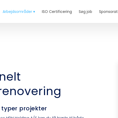
Arbejdsområder ▾
ISO Certificering
Søg job
Sponsorat
nelt
renovering
 typer projekter
Hos HRH Holding A/S kan du få hjælp til både