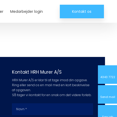
er
Medarbejder login
Kontakt os
Kontakt ​HRH Murer A/S
4343 7722
​HRH Murer A/S er klar til at tage imod din opgave. ​
Ring eller send os en mail med en kort beskrivelse
af opgaven.
Så tager vi kontakt for en snak om det videre forløb​.
Send mail
Søg job