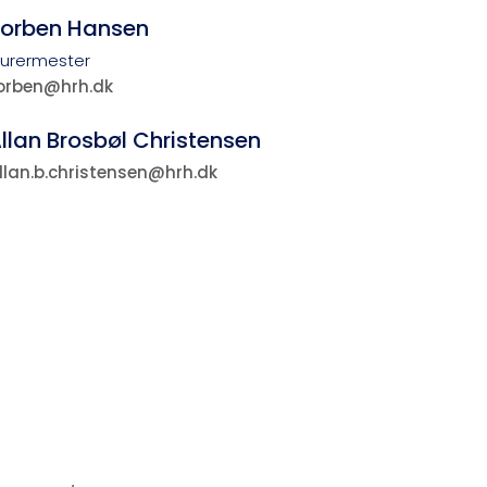
​​​Torben Hansen
urermester​​
orben@hrh.dk
llan Brosbøl Christensen
llan.b.christensen@hrh.dk