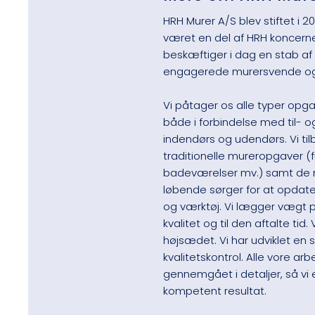
HRH Murer A/S blev stiftet i 2
været en del af HRH koncern
beskæftiger i dag en stab a
engagerede murersvende og
Vi påtager os alle typer opg
både i forbindelse med til- 
indendørs og udendørs. Vi til
traditionelle mureropgaver (
badeværelser mv.) samt de me
løbende sørger for at opdat
og værktøj. Vi lægger vægt på
kvalitet og til den aftalte tid.
højsædet. Vi har udviklet en
kvalitetskontrol. Alle vore arb
gennemgået i detaljer, så vi e
kompetent resultat.​