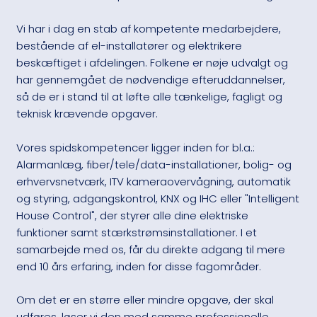
Vi har i dag en stab af kompetente medarbejdere,
bestående af el-installatører og elektrikere
beskæftiget i afdelingen. Folkene er nøje udvalgt og
har gennemgået de nødvendige efteruddannelser,
så de er i stand til at løfte alle tænkelige, fagligt og
teknisk krævende opgaver.
Vores spidskompetencer ligger inden for bl.a.:
Alarmanlæg, fiber/tele/data-installationer, bolig- og
erhvervsnetværk, ITV kameraovervågning, automatik
og styring, adgangskontrol, KNX og IHC eller "Intelligent
House Control", der styrer alle dine elektriske
funktioner samt stærkstrømsinstallationer. I et
samarbejde med os, får du direkte adgang til mere
end 10 års erfaring, inden for disse fagområder.
​Om det er en større eller mindre opgave, der skal
udføres, løser vi den med samme professionelle