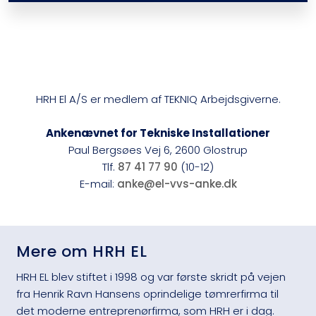
HRH El A/S er medlem af TEKNIQ Arbejdsgiverne.​
Ankenævnet for Tekniske Installationer
Paul Bergsøes Vej 6, 2600 Glostrup​
Tlf.
87 41 77 90
(10-12)
E-mail:
anke@el-vvs-anke.dk
Mere om HRH EL​
HRH EL blev stiftet i 1998 og var første skridt på vejen
fra Henrik Ravn Hansens oprindelige tømrerfirma til
det moderne entreprenørfirma, som HRH er i dag.