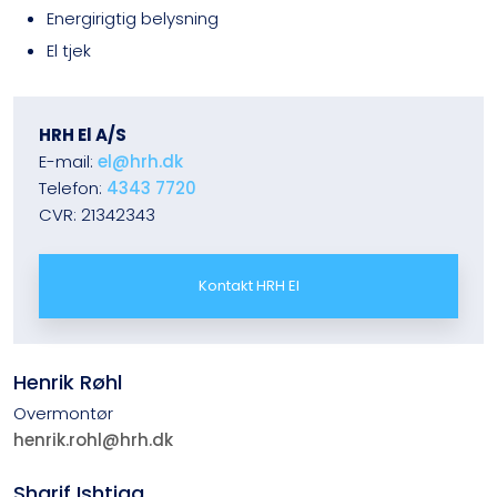
Energirigtig belysning
El tjek​
​HRH El A/S
E-mail:
el@hrh.dk
Telefon:
4343 7720
CVR: 21342343
Kontakt HRH El
​​​​​Hen​rik Røhl
Overmontør​​
henrik.rohl@hrh.dk
Sharif Ishtiaq