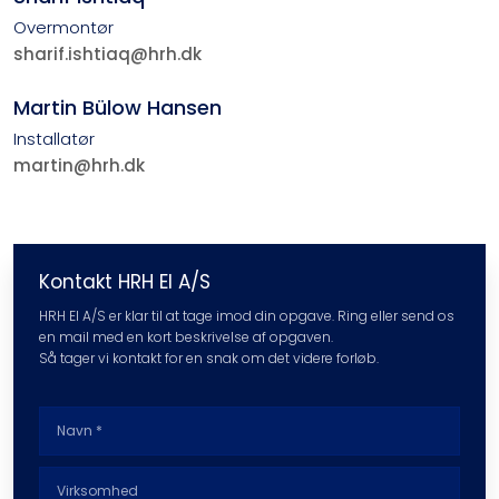
Overmontør​​
sharif.ishtiaq@hrh.dk
Martin Bülow Hansen
Installatør​​
martin@hrh.dk
Kontakt HRH El A/S
HRH El A/S er klar til at tage imod din opgave. ​Ring eller send os
en mail med en kort beskrivelse af opgaven.
Så tager vi kontakt for en snak om det videre forløb​.