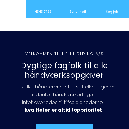
4343 7722
Send mail
Søg job
VELKOMMEN TIL HRH HOLDING A/S
Dygtige fagfolk til alle
håndværksopgaver
Hos HRH håndterer vi stortset alle opgaver
indenfor håndværkerfaget. ​
​Intet overlades til tilfældighederne -
kvaliteten er altid topprioritet!