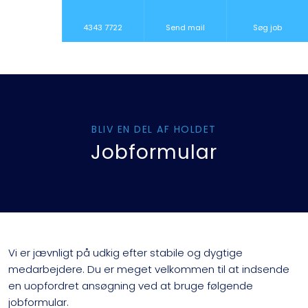
4343 7722
Send mail
Søg job
BLIV EN DEL AF HOLDET
Jobformular
​Vi er jævnligt på udkig efter stabile og dygtige
medarbejdere. Du er meget velkommen til at indsende
en uopfordret ansøgning ved at bruge følgende
jobformular.